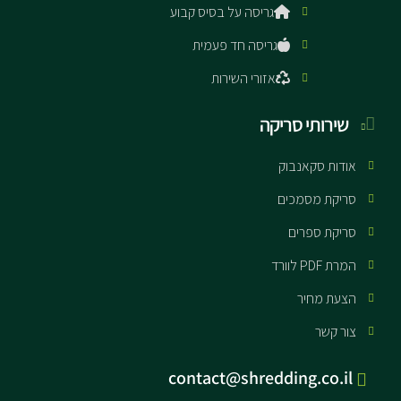
גריסה על בסיס קבוע
גריסה חד פעמית
אזורי השירות
שירותי סריקה
אודות סקאנבוק
סריקת מסמכים
סריקת ספרים
המרת PDF לוורד
הצעת מחיר
צור קשר
contact@shredding.co.il