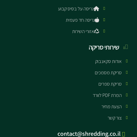
גריסה על בסיס קבוע
גריסה חד פעמית
אזורי השירות
שירותי סריקה
אודות סקאנבוק
סריקת מסמכים
סריקת ספרים
המרת PDF לוורד
הצעת מחיר
צור קשר
contact@shredding.co.il