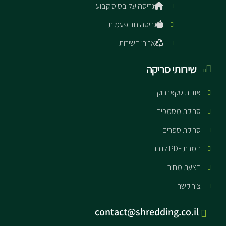
גריסה על בסיס קבוע
גריסה חד פעמית
אזורי השירות
שירותי סריקה
אודות סקאנבוק
סריקת מסמכים
סריקת ספרים
המרת PDF לוורד
הצעת מחיר
צור קשר
contact@shredding.co.il