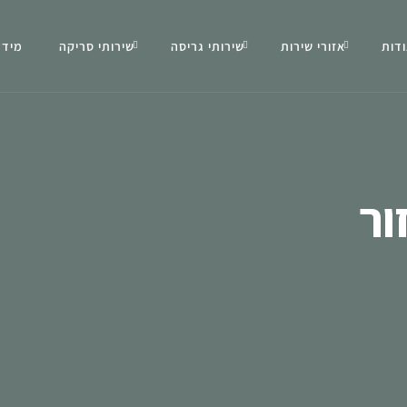
דות
אזורי שירות
שירותי גריסה
שירותי סריקה
מידע
ור