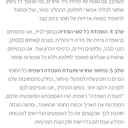
מעורבב עם טונות של פתיתי נייר אחרים, מה שהופך כל ניסיון
שחזור לבלתי אפשרי לחלוטין. התהליך מהיר, יעיל ומסוגל
להשמיד כמויות אדירות של חומר בזמן קצר.
שלב 4: השמדת כל סוגי המדיה
בנוסף לנייר, אנו מתמחים
בהשמדה פיזית של מדיה דיגיטלית: כוננים קשיחים (HDD),
כונני SSD, טלפונים ניידים, כרטיסי זיכרון ועוד. אנו מבטיחים
שהמידע שעליהם מושמד לחלוטין וללא כל אפשרות שחזור.
שלב 5: מיחזור אחראי ותעודת השמדה רשמית
כל החומר
הגרוס נדחס ונשלח למפעלי מיחזור, כחלק מהמחויבות שלנו
לסביבה ירוקה יותר. בסיום התהליך, אנו מנפיקים לכם
"תעודת השמדה" רשמית. זוהי האסמכתא המשפטית שלכם,
המפרטת את תאריך וכמות החומר שהושמד, ומהווה הוכחה
חותכת לכך שנקטתם את כל האמצעים הנדרשים לאבטחת
המידע ועמדתם בדרישות חוק הגנת הפרטיות.